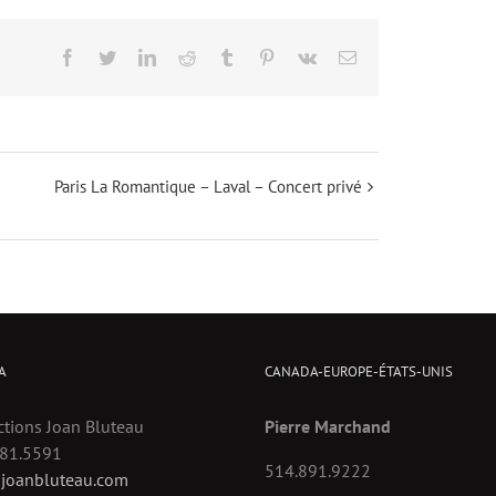
Facebook
Twitter
LinkedIn
Reddit
Tumblr
Pinterest
Vk
Email
Paris La Romantique – Laval – Concert privé
A
CANADA-EUROPE-ÉTATS-UNIS
tions Joan Bluteau
Pierre Marchand
781.5591
514.891.9222
joanbluteau.com