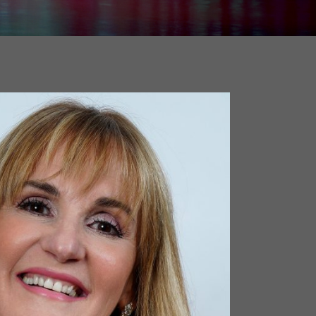
Photo
w on Facebook
·
Share
Joan Bluteau
1 month ago
aurai le grand plaisir de présenter pour la
me fois
#avecletemps
Dalida
Le
#spectacle
Espace St-Denis
les 14 & 15 novembre
ochain. J'adore ce
#théatre
Au grand plaisir
 vous y voir🩷!
hansonfrançaise
#villedemontreal
lamour
#émotion
#chansonsdamour
oan Bluteau | Espace St-Denis
spacestdenis.com
alida s'articule autour de l'œuvre
usicale de Dalida, une chanteuse plus
rande que nature qui, plus de 35 ans
près sa disparition, continue de...