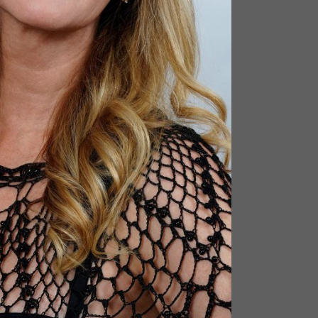
w on Facebook
·
Share
Joan Bluteau
2 months ago
 31 octobre prochain, je présenterai mon
ectacle Avec Le Temps
#intime
au
heatrelascene
, tous les détails sur ce lien
t-Hyacinthe : Samedi 31 octobre -
Hommage à Dalida - INTIME - piano voix
ww.eventbrite.ca
t-Hyacinthe : Samedi 31 octobre 2026 à
19h30 - Spectacle hommage à Dalida
w on Facebook
·
Share
Joan Bluteau
2 months ago