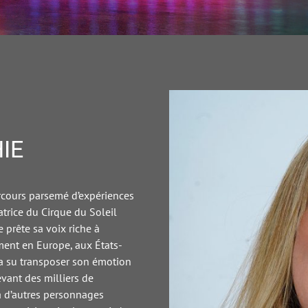
Vie
J'
6è
à
IE
pr
de
#c
#g
rcours parsemé d’expériences
atrice du Cirque du Soleil
J
 prête sa voix riche à
e
ment en Europe, aux États-
D
e a su transposer son émotion
m
evant des milliers de
g
à d’autres personnages
a