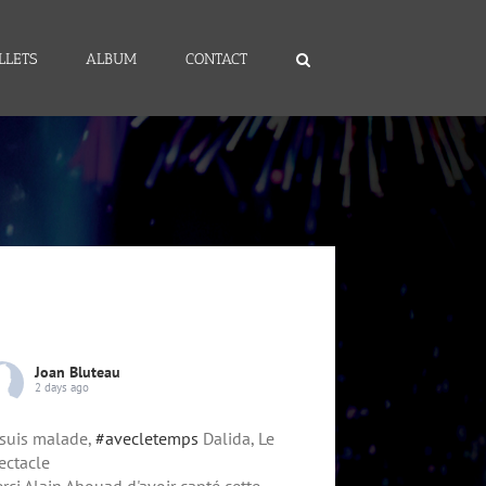
LLETS
ALBUM
CONTACT
Joan Bluteau
2 days ago
 suis malade,
#avecletemps
Dalida, Le
ectacle