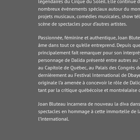
légendaires du Cirque du Soleil. Elle continue 
nombreux événements spéciaux autour du monde
projets musicaux, comédies musicales, show télé
scène de spectacles pour d’autres artistes.
Passionnée, féminine et authentique, Joan Blutea
âme dans tout ce qu’elle entreprend. Depuis que
principalement fait remarquer pour son interpré
personnage de Dalida présenté entre autres au 
au Capitole de Québec, au Palais des Congrès d
dernièrement au Festival International de Dbay
originale l’a amenée à concevoir le rôle de Dali
tant par la critique québécoise et montréalaise 
Joan Bluteau incarnera de nouveau la diva dans
spectacles en hommage à cette immortelle de l
l’international.