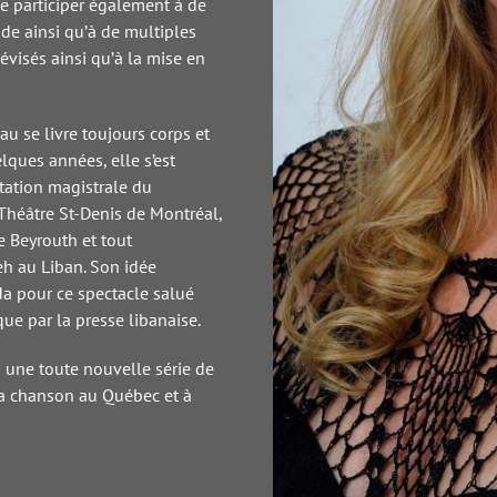
de participer également à de
 ainsi qu’à de multiples
Vie
visés ainsi qu’à la mise en
u se livre toujours corps et
lques années, elle s’est
Le
tation magistrale du
sp
#t
Théâtre St-Denis de Montréal,
e Beyrouth et tout
S
eh au Liban. Son idée
da pour ce spectacle salué
w
que par la presse libanaise.
S
 une toute nouvelle série de
a chanson au Québec et à
Vie