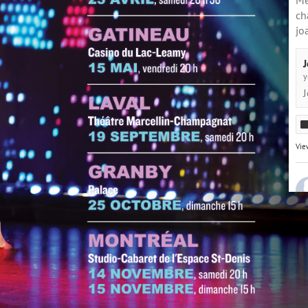
Me
ch
jo
J
y
J
Vie
J'a
év
ju
#v
#v