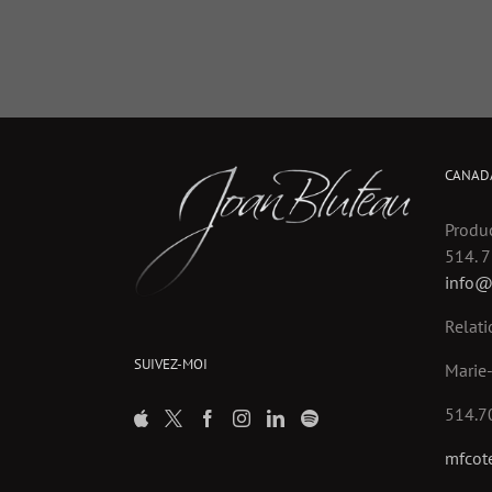
CANAD
Produc
514. 
info@
Relati
SUIVEZ-MOI
Marie-
514.7
mfcot