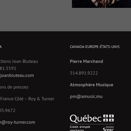
Be
qu
ta
Ph
A
CANADA-EUROPE-ÉTATS-UNIS
Vie
tions Joan Bluteau
Pierre Marchand
781.5591
514.891.9222
joanbluteau.com
So
Atmosphère Musique
ons de presses
Le
d’
pm@amusic.mu
France Côté – Roy & Turner
sc
#a
05.9672
#t
e@roy-turner.com