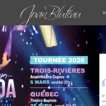
BI
Je
sp