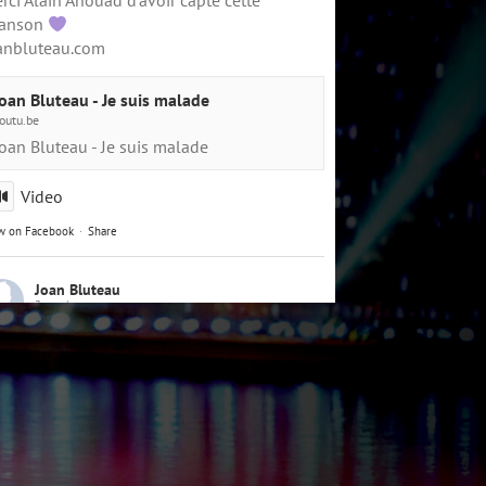
rci Alain Ahouad d'avoir capté cette
anson
anbluteau.com
oan Bluteau - Je suis malade
outu.be
oan Bluteau - Je suis malade
Video
w on Facebook
·
Share
Joan Bluteau
3 weeks ago
i le plaisir de faire partie de ce bel
énement avec plusieurs autres artistes le 26
illet prochain !
#SpectacleExtérieur
illedemontreal
#succès
#HierEtAujourdhui
illage
#bonheur